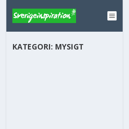
KATEGORI:
MYSIGT
10 PLATSER ATT SE PÅ ÖSTERLEN –
VÅRA BÄSTA TIPS
Götaland
,
Mysigt
,
Skåne
Österlen ligger i sydöstra Skåne och är ett av
Sveriges mest omtyckta områden att resa till.
Det...
LÄS MER