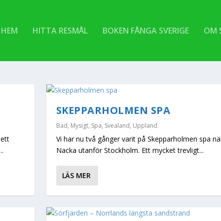
HEM
HITTA RESMÅL
BOKEN FÅNGA SVERIGE
OM 
SKEPPARHOLMEN SPA
Bad
,
Mysigt
,
Spa
,
Svealand
,
Uppland
ett
Vi har nu två gånger varit på Skepparholmen spa nä
..
Nacka utanför Stockholm. Ett mycket trevligt...
LÄS MER