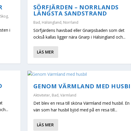
R
SÖRFJÄRDEN – NORRLANDS
LÄNGSTA SANDSTRAND
Skog
,
Bad
,
Hälsingland
,
Norrland
sten i
Sörfjärdens havsbad eller Gnarpsbaden som det
också kallas ligger nära Gnarp i Hälsingland och...
LÄS MER
D
GENOM VÄRMLAND MED HUSBI
Aktiviteter
,
Bad
,
Värmland
at
Det blev en resa till sköna Värmland med husbil. En
ch...
vän som har husbil bjöd med på en resa till...
LÄS MER