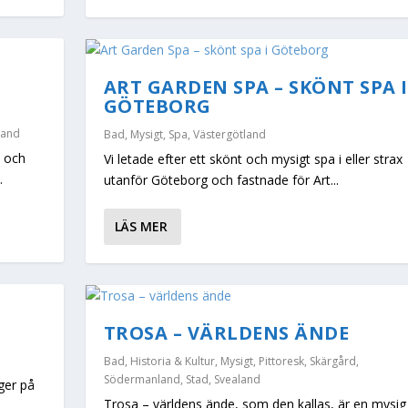
ART GARDEN SPA – SKÖNT SPA I
GÖTEBORG
land
Bad
,
Mysigt
,
Spa
,
Västergötland
d och
Vi letade efter ett skönt och mysigt spa i eller strax
.
utanför Göteborg och fastnade för Art...
LÄS MER
TROSA – VÄRLDENS ÄNDE
Bad
,
Historia & Kultur
,
Mysigt
,
Pittoresk
,
Skärgård
,
Södermanland
,
Stad
,
Svealand
ger på
Trosa – världens ände, som den kallas, är en mysig