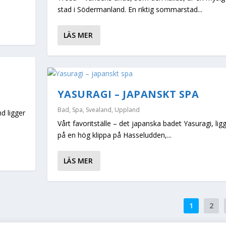
stad i Södermanland. En riktig sommarstad...
LÄS MER
YASURAGI – JAPANSKT SPA
Bad
,
Spa
,
Svealand
,
Uppland
d ligger
Vårt favoritställe – det japanska badet Yasuragi, lig
på en hög klippa på Hasseludden,...
LÄS MER
1
2