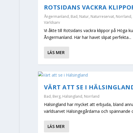
ROTSIDANS VACKRA KLIPPO
Ångermanland
,
Bad
,
Natur
,
Naturreservat
,
Norrland
,
Världsarv
Vi åkte till Rotsidans vackra klippor på Höga ku
Ångermanland. Här har havet slipat perfekta...
LÄS MER
VÄRT ATT SE I HÄLSINGLAN
Bad
,
Berg
,
Hälsingland
,
Norrland
Hälsingland har mycket att erbjuda, bland ann
världsarvet Hälsingegårdarna och spännande o
LÄS MER