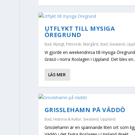
UTFLYKT TILL MYSIGA
ÖREGRUND
Bad
,
Mysigt
,
Pittoresk
,
Skärgård
,
Stad
,
Svealand
,
Upp
Vi gjorde en weekendresa till mysiga Öregrun
Gräsö i norra Roslagen i Uppland. Det blev en..
LÄS MER
GRISSLEHAMN PÅ VÄDDÖ
Bad
,
Historia & Kultur
,
Svealand
,
Uppland
Grisslehamn är en spännande liten ort som lig
Väddö i det fagra Roslagen i Uppland direkt...