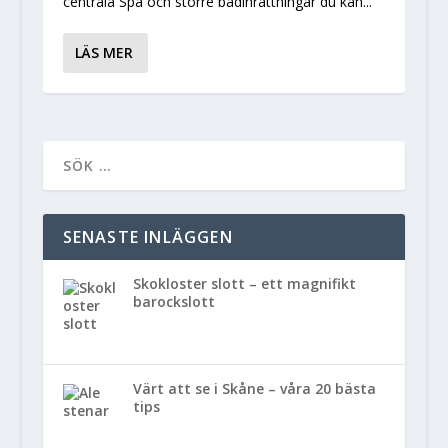
centrala Spa och större badinrättningar du kan...
LÄS MER
SENASTE INLÄGGEN
Skokloster slott – ett magnifikt
barockslott
Värt att se i Skåne – våra 20 bästa
tips