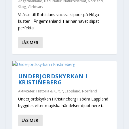
Ångermanland
,
Bad
,
Natur
,
Naturreservat
,
Norrland
,
Skog
,
Världsarv
Vi åkte till Rotsidans vackra klippor på Höga
kusten i Ångermanland. Här har havet slipat
perfekta...
LÄS MER
UNDERJORDSKYRKAN I
KRISTINEBERG
Aktiviteter
,
Historia & Kultur
,
Lappland
,
Norrland
Underjordskyrkan i Kristineberg i södra Lappland
byggdes efter magiska händelser djupt nere i...
LÄS MER