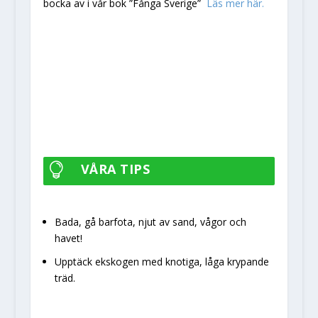
bocka av i vår bok ”Fånga Sverige”
Läs mer här.
VÅRA TIPS

Bada, gå barfota, njut av sand, vågor och
havet!
Upptäck ekskogen med knotiga, låga krypande
träd.