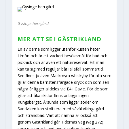
Gysinge herrgård
MER ATT SE I GÄSTRIKLAND
En av öarna som ligger utanför kusten heter
Limön och är ett vackert besöksmål för bad och
picknick och är även ett naturreservat. Hit man
kan ta sig med reguljär båt iallafall sommartid.
Sen finns ju även Mackmyra whiskyby för alla som
gillar denna bärnstensfärgade dryck och som sen
några år ligger alldeles vid E4 i Gävle. För de som
gillar att åka skidor finns anläggningen
Kungsberget. Årsunda som ligger söder om
Sandviken kan stoltsera med såväl vikingagård
och strandbad. Värt att nämna är också att
genom Gästrikland går Tidernas väg (väg 272)
som passerar bland annat nationalparken