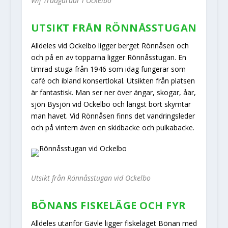
Wij Trädgårdar i Ockelbo
UTSIKT FRÅN RÖNNÅSSTUGAN
Alldeles vid Ockelbo ligger berget Rönnåsen och
och på en av topparna ligger Rönnåsstugan. En
timrad stuga från 1946 som idag fungerar som
café och ibland konsertlokal. Utsikten från platsen
är fantastisk. Man ser ner över ängar, skogar, åar,
sjön Bysjön vid Ockelbo och längst bort skymtar
man havet. Vid Rönnåsen finns det vandringsleder
och på vintern även en skidbacke och pulkabacke.
Utsikt från Rönnåsstugan vid Ockelbo
BÖNANS FISKELÄGE OCH FYR
Alldeles utanför Gävle ligger fiskeläget Bönan med