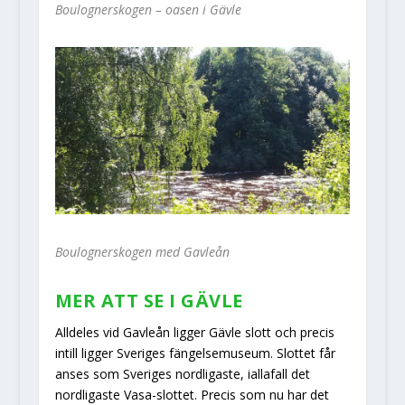
Boulognerskogen – oasen i Gävle
Boulognerskogen med Gavleån
MER ATT SE I GÄVLE
Alldeles vid Gavleån ligger Gävle slott och precis
intill ligger Sveriges fängelsemuseum. Slottet får
anses som Sveriges nordligaste, iallafall det
nordligaste Vasa-slottet. Precis som nu har det