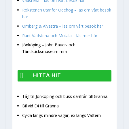
Vadstena – läs om vårt besök här
Rökstenen utanför Ödehög – läs om vårt besök
här
Omberg & Alvastra – läs om vårt besök här
Runt Vadstena och Motala – läs mer här
Jönköping – John Bauer- och
Tändsticksmuseum mm

HITTA HIT
Tåg till Jönköping och buss därifrån till Gränna.
Bil vid E4 till Gränna
Cykla längs mindre vägar, ex längs Vättern