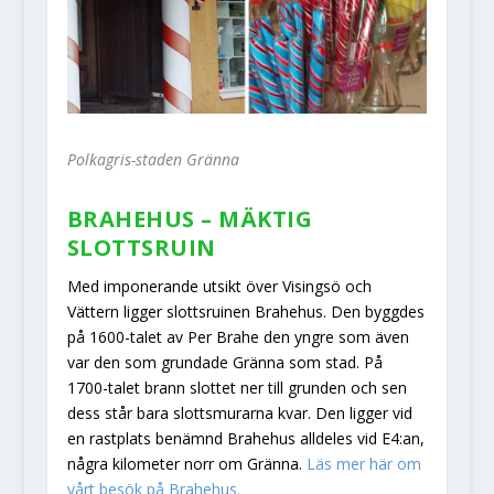
Polkagris-staden Gränna
BRAHEHUS – MÄKTIG
SLOTTSRUIN
Med imponerande utsikt över Visingsö och
Vättern ligger slottsruinen Brahehus. Den byggdes
på 1600-talet av Per Brahe den yngre som även
var den som grundade Gränna som stad. På
1700-talet brann slottet ner till grunden och sen
dess står bara slottsmurarna kvar. Den ligger vid
en rastplats benämnd Brahehus alldeles vid E4:an,
några kilometer norr om Gränna.
Läs mer här om
vårt besök på Brahehus.