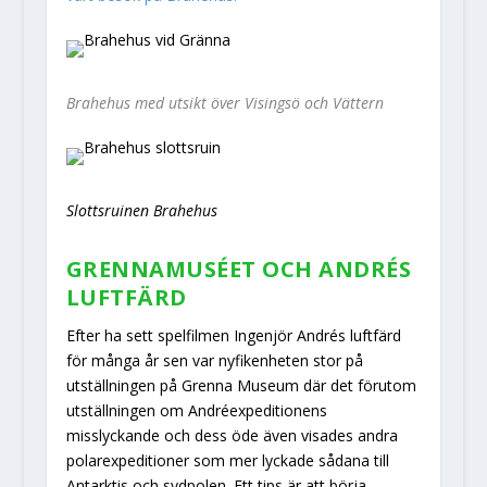
Brahehus med utsikt över Visingsö och Vättern
Slottsruinen Brahehus
GRENNAMUSÉET OCH ANDRÉS
LUFTFÄRD
Efter ha sett spelfilmen Ingenjör Andrés luftfärd
för många år sen var nyfikenheten stor på
utställningen på Grenna Museum där det förutom
utställningen om Andréexpeditionens
misslyckande och dess öde även visades andra
polarexpeditioner som mer lyckade sådana till
Antarktis och sydpolen. Ett tips är att börja