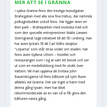
MER ATT SE I GRÄNNA
I själva Gränna finns den trevliga huvudgatan
Brahegatan med alla sina fina trähus, där nämnda
polkagrisbutiker också finns. Här ligger även en
liten park – Braheparken med exotiska träd och
som den specielle entreprenören Malte Liewen
Stierngranat tagit initiativet till att få i ordning. Han
har även lyckats få dit Carl Eldhs skulptur
”Löparna” som står strax söder om staden. Här
finns även Gyllene Uttern – hotellet och
restaurangen som i sig är värt ett besök och ser
ut som en medeltidsborg med fin utsikt över
Vättern. Vill man uppleva de trolska John
Bauerskogarna så finns båtturer på sjön Bunn
alldeles vid Gränna. Det var inget vi hann med
denna gång tyvärr, men har blivit
rekommenderade av en vän så vi får göra den
båtturen nästa gång.