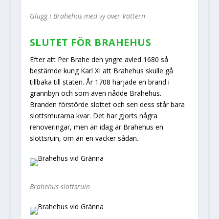
Glugg i Brahehus med vy över Vättern
SLUTET FÖR BRAHEHUS
Efter att Per Brahe den yngre avled 1680 så
bestämde kung Karl XI att Brahehus skulle gå
tillbaka till staten. År 1708 härjade en brand i
grannbyn och som även nådde Brahehus.
Branden förstörde slottet och sen dess står bara
slottsmurarna kvar. Det har gjorts några
renoveringar, men än idag är Brahehus en
slottsruin, om än en vacker sådan.
Brahehus slottsruin