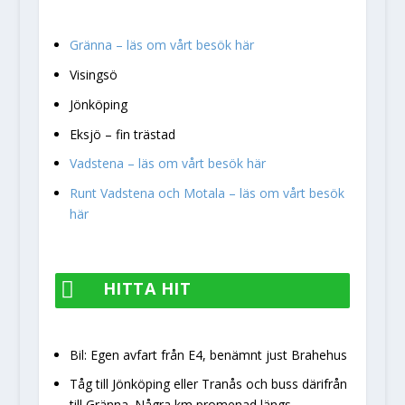
Gränna – läs om vårt besök här
Visingsö
Jönköping
Eksjö – fin trästad
Vadstena – läs om vårt besök här
Runt Vadstena och Motala – läs om vårt besök
här

HITTA HIT
Bil: Egen avfart från E4, benämnt just Brahehus
Tåg till Jönköping eller Tranås och buss därifrån
till Gränna. Några km promenad längs