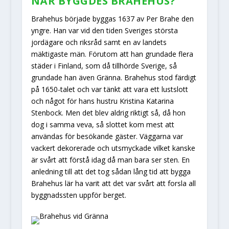
NÄR BYGGDES BRAHEHUS?
Brahehus började byggas 1637 av Per Brahe den
yngre. Han var vid den tiden Sveriges största
jordägare och riksråd samt en av landets
mäktigaste män. Förutom att han grundade flera
städer i Finland, som då tillhörde Sverige, så
grundade han även Gränna. Brahehus stod färdigt
på 1650-talet och var tänkt att vara ett lustslott
och något för hans hustru Kristina Katarina
Stenbock. Men det blev aldrig riktigt så, då hon
dog i samma veva, så slottet kom mest att
användas för besökande gäster. Väggarna var
vackert dekorerade och utsmyckade vilket kanske
är svårt att förstå idag då man bara ser sten.
En
anledning till att det tog sådan lång tid att bygga
Brahehus lär ha varit att det var svårt att forsla all
byggnadssten uppför berget.