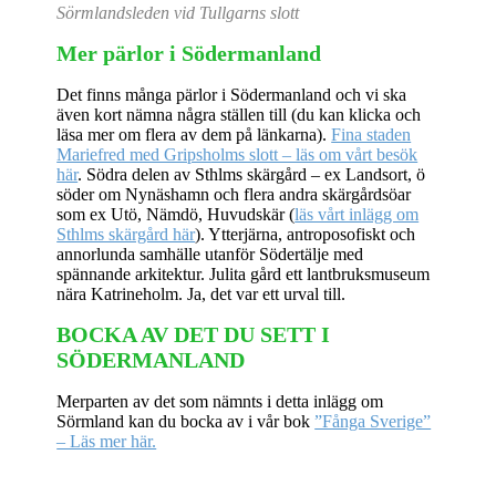
Sörmlandsleden vid Tullgarns slott
Mer pärlor i Södermanland
Det finns många pärlor i Södermanland och vi ska
även kort nämna några ställen till (du kan klicka och
läsa mer om flera av dem på länkarna).
Fina staden
Mariefred med Gripsholms slott – läs om vårt besök
här
. Södra delen av Sthlms skärgård – ex Landsort, ö
söder om Nynäshamn och flera andra skärgårdsöar
som ex Utö, Nämdö, Huvudskär (
läs vårt inlägg om
Sthlms skärgård här
). Ytterjärna, antroposofiskt och
annorlunda samhälle utanför Södertälje med
spännande arkitektur. Julita gård ett lantbruksmuseum
nära Katrineholm. Ja, det var ett urval till.
BOCKA AV DET DU SETT I
SÖDERMANLAND
Merparten av det som nämnts i detta inlägg om
Sörmland kan du bocka av i vår bok
”Fånga Sverige”
– Läs mer här.