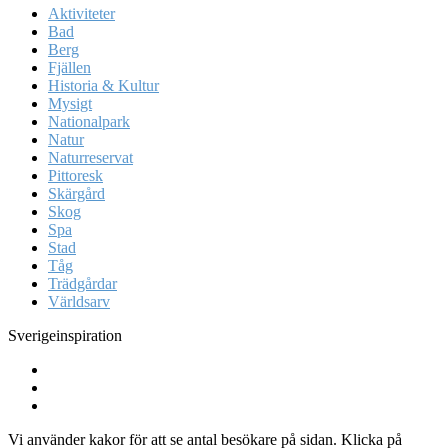
Aktiviteter
Bad
Berg
Fjällen
Historia & Kultur
Mysigt
Nationalpark
Natur
Naturreservat
Pittoresk
Skärgård
Skog
Spa
Stad
Tåg
Trädgårdar
Världsarv
Sverigeinspiration
Vi använder kakor för att se antal besökare på sidan. Klicka på