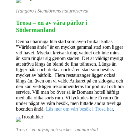
Hängbro i Stendörrens naturreservat
Trosa – en av våra pärlor i
Södermanland
Denna charmiga lilla stad som även brukar kallas
”Världens ände” är en mycket gammal stad som ligger
vid havet. Mycket kretsar kring vattnet och inte minst
ån som ringlar sig genom staden. Det är väldigt mysigt
att ströva längs ån bland de fina trähusen. Längs ån
ligger båtar och detta är också en stad som besöks
mycket av båtfolk. Flera restauranger ligger också
längs ån, även om vi valde Ankaret på en sidogata och
den kan verkligen rekommenderas för god mat och bra
service. Vill man bo över så är Bomans hotell häftigt
med alla olika sorts rum. Vi lyckades inte få rum där
under något av våra besök, men hittade andra trevliga
boenden ändå.
Läs mer om vårt besök i Trosa här
.
Trosa – en mysig och vacker sommarstad