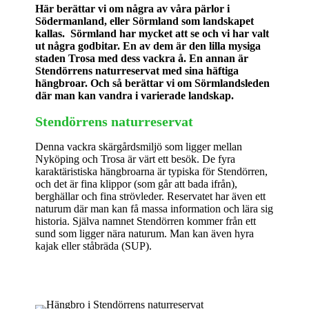
Här berättar vi om några av våra pärlor i
Södermanland, eller Sörmland som landskapet
kallas. Sörmland har mycket att se och vi har valt
ut några godbitar. En av dem är den lilla mysiga
staden Trosa med dess vackra å. En annan är
Stendörrens naturreservat med sina häftiga
hängbroar. Och så berättar vi om Sörmlandsleden
där man kan vandra i varierade landskap.
Stendörrens naturreservat
Denna vackra skärgårdsmiljö som ligger mellan
Nyköping och Trosa är värt ett besök. De fyra
karaktäristiska hängbroarna är typiska för Stendörren,
och det är fina klippor (som går att bada ifrån),
berghällar och fina strövleder. Reservatet har även ett
naturum där man kan få massa information och lära sig
historia. Själva namnet Stendörren kommer från ett
sund som ligger nära naturum. Man kan även hyra
kajak eller ståbräda (SUP).