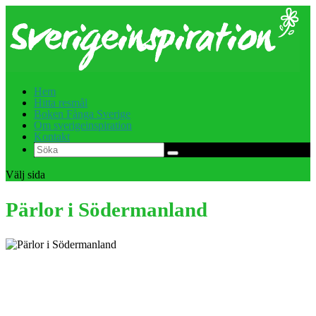
Hem
Hitta resmål
Boken Fånga Sverige
Om sverigeinspiration
Kontakt
Välj sida
Pärlor i Södermanland