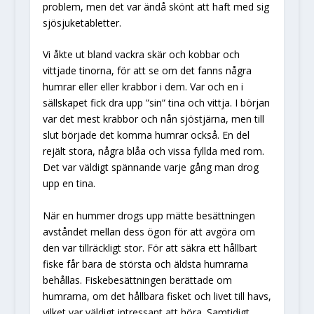
problem, men det var ändå skönt att haft med sig
sjösjuketabletter.
Vi åkte ut bland vackra skär och kobbar och
vittjade tinorna, för att se om det fanns några
humrar eller eller krabbor i dem. Var och en i
sällskapet fick dra upp ”sin” tina och vittja. I början
var det mest krabbor och nån sjöstjärna, men till
slut började det komma humrar också. En del
rejält stora, några blåa och vissa fyllda med rom.
Det var väldigt spännande varje gång man drog
upp en tina.
När en hummer drogs upp mätte besättningen
avståndet mellan dess ögon för att avgöra om
den var tillräckligt stor. För att säkra ett hållbart
fiske får bara de största och äldsta humrarna
behållas. Fiskebesättningen berättade om
humrarna, om det hållbara fisket och livet till havs,
vilket var väldigt intressant att höra. Samtidigt